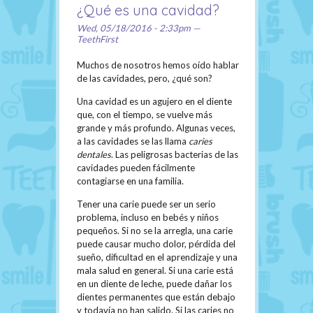
¿Qué es una cavidad?
Wed, 05/18/2016 - 2:33pm —
TeethFirst
Muchos de nosotros hemos oído hablar
de las cavidades, pero, ¿qué son?
Una cavidad es un agujero en el diente
que, con el tiempo, se vuelve más
grande y más profundo. Algunas veces,
a las cavidades se las llama
caries
dentales
. Las peligrosas bacterias de las
cavidades pueden fácilmente
contagiarse en una familia.
Tener una carie puede ser un serio
problema, incluso en bebés y niños
pequeños. Si no se la arregla, una carie
puede causar mucho dolor, pérdida del
sueño, dificultad en el aprendizaje y una
mala salud en general. Si una carie está
en un diente de leche, puede dañar los
dientes permanentes que están debajo
y todavía no han salido. Si las caries no